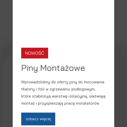
ZOBACZ PRODUKT
NOWOŚĆ
Newsletter
Piny Montażowe
Chcesz być na bieżąco z naszą ofertą i
promocjami?
Wprowadziliśmy do oferty piny do mocowania
tkaniny i folii w ogrzewaniu podłogowym,
które stabilizują warstwę izolacyjną, ułatwiają
montaż i przyspieszają pracę instalatorów.
DO GÓRY
Wyrażam zgodę na przesłanie wpisanych
zobacz więcej
danych kontaktowych