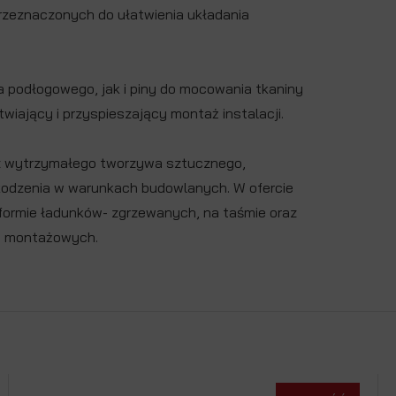
przeznaczonych do ułatwienia układania
 podłogowego, jak i piny do mocowania tkaniny
twiający i przyspieszający montaż instalacji.
 z wytrzymałego tworzywa sztucznego,
odzenia w warunkach budowlanych. W ofercie
w formie ładunków- zgrzewanych, na taśmie oraz
ac montażowych.