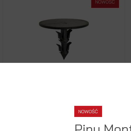
NOWOŚĆ
PINY MONTAŻOWE
ZOBACZ PRODUKT
NOWOŚĆ
Piny Mon