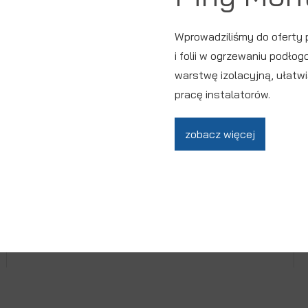
KLIPSY NA TAŚMIE
Wprowadziliśmy do oferty 
i folii w ogrzewaniu podłog
warstwę izolacyjną, ułatwi
pracę instalatorów.
zobacz więcej
ZOBACZ PRODUKT