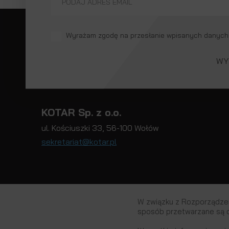
Wyrażam zgodę na przesłanie wpisanych danych
KOTAR Sp. z o.o.
ul. Kościuszki 33, 56-100 Wołów
sekretariat@kotar.pl
Sąd Rejonowy dla Wrocławia-Fabrycznej, IX Wydział Go
W związku z Rozporządzen
sposób przetwarzane są 
Polityka Prywatności