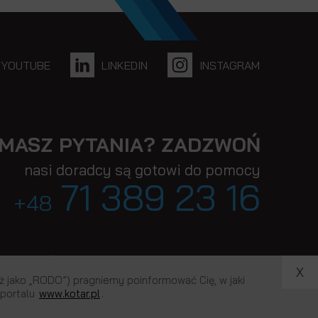
YOUTUBE
LINKEDIN
INSTAGRAM
MASZ PYTANIA? ZADZWOŃ
nasi doradcy są gotowi do pomocy
71 389 23 16
+48
0009786 | Kapitał Zakładowy 1.100.000,00 zł
X
 jako „RODO”) pragniemy poinformować Cię, w jaki
 portalu
www.kotar.pl
.