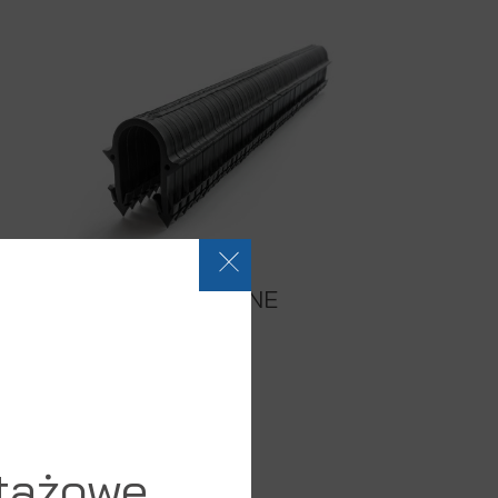
KLIPSY ZGRZEWANE
ZOBACZ PRODUKT
tażowe