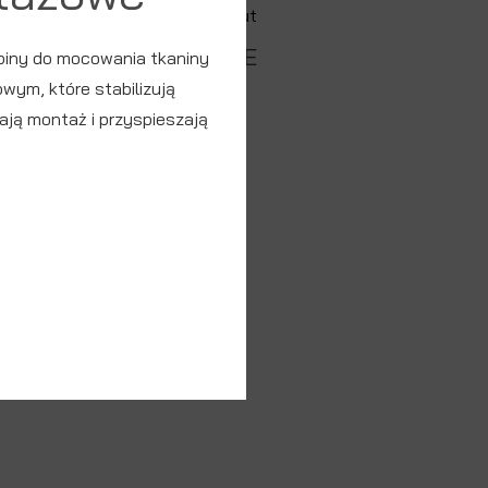
KLIPSY NA DRUCIE
piny do mocowania tkaniny
owym, które stabilizują
ają montaż i przyspieszają
ZOBACZ PRODUKT