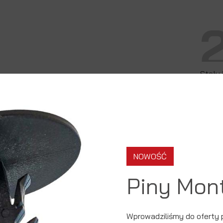
Stały 
ekspa
wspóln
z ogra
się ró
założ
NOWOŚĆ
organ
zauto
Piny Mon
do dal
w inn
Wprowadziliśmy do oferty 