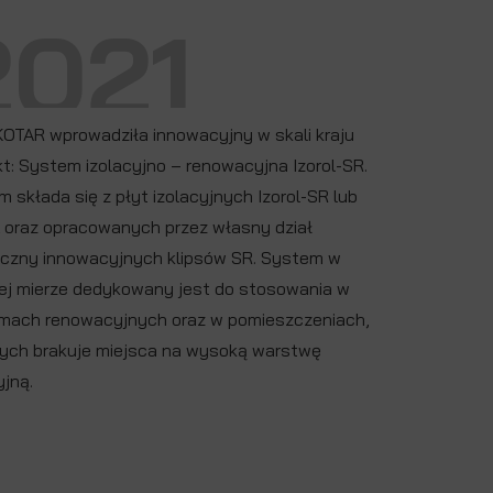
2021
KOTAR wprowadziła innowacyjny w skali kraju
t: System izolacyjno – renowacyjna Izorol-SR.
 składa się z płyt izolacyjnych Izorol-SR lub
 oraz opracowanych przez własny dział
iczny innowacyjnych klipsów SR. System w
ej mierze dedykowany jest do stosowania w
mach renowacyjnych oraz w pomieszczeniach,
rych brakuje miejsca na wysoką warstwę
yjną.