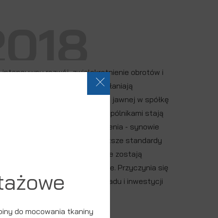
2018
i intensywny rozwój, zwielokrotnienie obrotów i
nsja na rynkach światowych skłaniają
ików do przekształcenia spółki jawnej w spółkę
niczoną odpowiedzialnością. Wspólnikami stają
wnież członkowie nowego pokolenia - synowie
ycieli. Spółka wprowadza najwyższe standardy
izacyjne, a procedury wewnętrze zostają
matyzowane i zinformatyzowane. Przyczynia się
tażowe
szego rozwoju, rozbudowy zakładu i inwestycji
owacje
piny do mocowania tkaniny