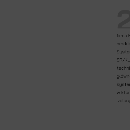
firma 
produk
System
SR/KL
techn
główn
syste
w któ
izolac