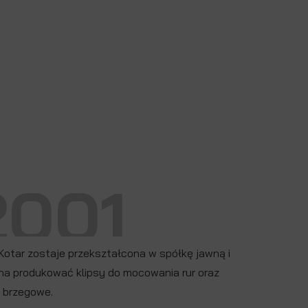
2001
Kotar zostaje przekształcona w spółkę jawną i
na produkować klipsy do mocowania rur oraz
 brzegowe.