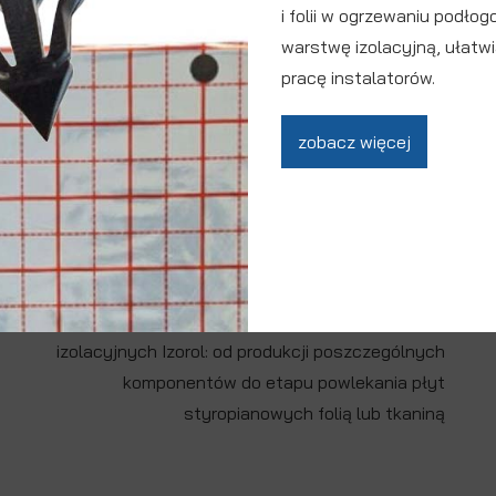
i folii w ogrzewaniu podłog
warstwę izolacyjną, ułatwi
2020
pracę instalatorów.
zobacz więcej
Na początku roku firma zakupując najnowocześniejszą
w Europie linię produkcyjną, wprowadziła do oferty
tkaninę polipropylenową wykorzystywaną do
produkcji płyt izolacyjnych Izorol. Inwestycja ta
pozwoliła na utrzymanie pełnej kontroli nad procesem
produkcyjnym głównego wyrobu firmy, płyt
izolacyjnych Izorol: od produkcji poszczególnych
komponentów do etapu powlekania płyt
styropianowych folią lub tkaniną