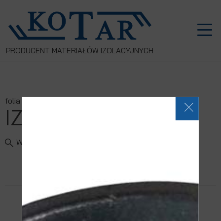
PRODUCENT MATERIAŁÓW IZOLACYJNYCH
folia pod ogrzewanie podłogowe
IZOROL
Wyszukaj produkt