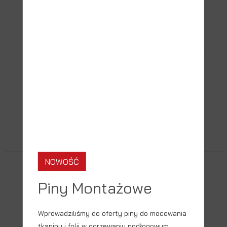
ZOBACZ PRODUKT
KLIPSY
ZOBACZ PRODUKT
NOWOŚĆ
AKCESORIA
Piny Montażowe
Wprowadziliśmy do oferty piny do mocowania
ZOBACZ PRODUKT
tkaniny i folii w ogrzewaniu podłogowym,