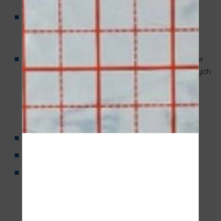
Folia IZOROL do ogrzewania podłogowego jest to
laminat folii polietylenowej i polipropylenowej
metalizowanej o łącznej grubości 0,13 mm.
Na wierzchniej stronie folii wykonany jest nadruk w
postaci naprzemiennych linii ciągłych i przerywanych
(lub kropkowanych) co 5 cm umożliwiający
precyzyjne i równomierne rozmieszczenie rur
grzewczych. Dzięki temu instalacja staje się
szybsza i bardziej dokładna.
Szerokość folii - 105 cm ± 2%
Grubość - 0,13mm ± 10%
Folia dostarczana jest w postaci rolki o nawoju
długości 50 mb