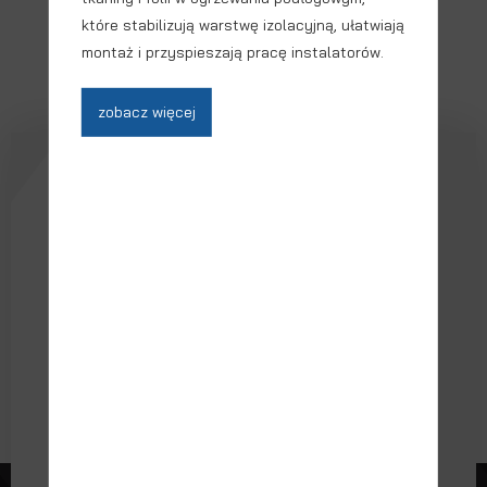
które stabilizują warstwę izolacyjną, ułatwiają
montaż i przyspieszają pracę instalatorów.
zobacz więcej
Newsletter
Chcesz być na bieżąco z naszą ofertą i
promocjami?
DO GÓRY
Wyrażam zgodę na przesłanie wpisanych
danych kontaktowych