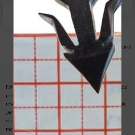
ZAPYTAJ O TEN PRODUKT
Pliki do pobrania
Folia ma za zadanie ochronę płyt styropianowych przez
przenikaniem wilgoci zawartej w masie betonowej jak
również samej masy betonowej, podczas wykonywania
jastrychu. Dodatkowo folia wspomaga płyty
styropianowe w celu właściwego zakotwienia klipsów
montażowych do rur ogrzewania podłogowego.