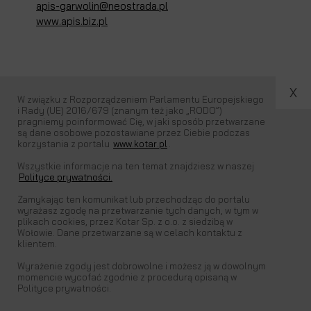
apis-garwolin@neostrada.pl
www.apis.biz.pl
GRUPA SBS "APIS"
X
W związku z Rozporządzeniem Parlamentu Europejskiego
08-200 Łosice
i Rady (UE) 2016/679 (znanym też jako „RODO”)
pragniemy poinformować Cię, w jaki sposób przetwarzane
ul. Gabriela Narutowicza 68
są dane osobowe pozostawiane przez Ciebie podczas
tel. 83 359 06 67
korzystania z portalu
www.kotar.pl
.
apis.losice@apis.biz.pl
Wszystkie informacje na ten temat znajdziesz w naszej
www.apis.biz.pl
Polityce prywatności.
Zamykając ten komunikat lub przechodząc do portalu
wyrażasz zgodę na przetwarzanie tych danych, w tym w
plikach cookies, przez Kotar Sp. z o.o. z siedzibą w
Wołowie. Dane przetwarzane są w celach kontaktu z
GRUPA SBS "APIS"
klientem.
08-300 Sokołów Podlaski
Wyrażenie zgody jest dobrowolne i możesz ją w dowolnym
ul. Nieciecka 8
momencie wycofać zgodnie z procedurą opisaną w
Polityce prywatności.
tel. 25 781 68 98
apis.sokolowpodl@wp.pl