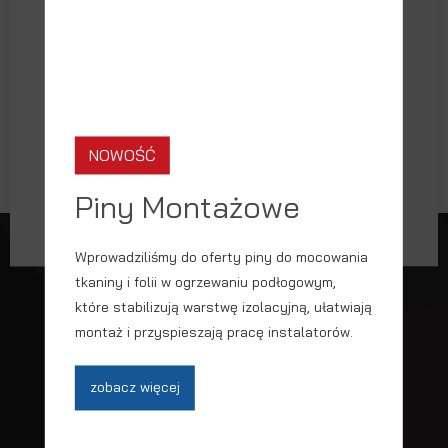
promocjami?
DO GÓRY
Wyrażam zgodę na przesłanie wpisanych
NOWOŚĆ
danych kontaktowych
Piny Montażowe
Wprowadziliśmy do oferty piny do mocowania
tkaniny i folii w ogrzewaniu podłogowym,
które stabilizują warstwę izolacyjną, ułatwiają
KOTAR Sp. z o.o.
montaż i przyspieszają pracę instalatorów.
ul. Kościuszki 33, 56-100 Wołów
sekretariat@kotar.pl
zobacz więcej
tel. +48/71 389 23 16, +48/71 389 44 94