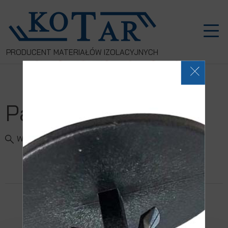
PRODUCENT MATERIAŁÓW IZOLACYJNYCH
Pas Łączący N-PS
Wyszukaj produkt