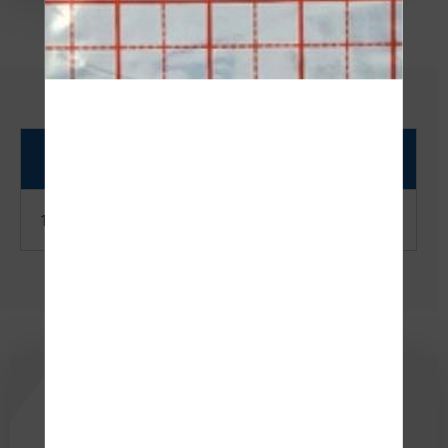
WYMIARY (mm)
OPAKOWANIE ZBIORCZE
1450m x 100 x 0,60
24szt.
Newsletter
Chcesz być na bieżąco z naszą ofertą i